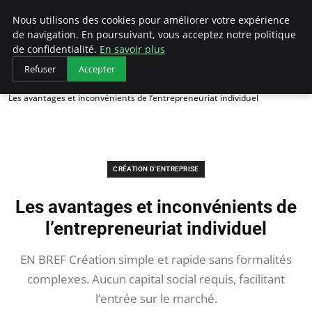
LECFCM
Nous utilisons des cookies pour améliorer votre expérience
de navigation. En poursuivant, vous acceptez notre politique
de confidentialité.
En savoir plus
Refuser
Accepter
Accueil
Création d'entreprise
Les avantages et inconvénients de l’entrepreneuriat individuel
CRÉATION D'ENTREPRISE
Les avantages et inconvénients de
l’entrepreneuriat individuel
EN BREF Création simple et rapide sans formalités
complexes. Aucun capital social requis, facilitant
l’entrée sur le marché.