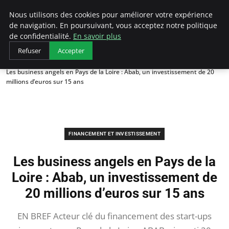
LECFCM
Nous utilisons des cookies pour améliorer votre expérience
de navigation. En poursuivant, vous acceptez notre politique
de confidentialité.
En savoir plus
Refuser
Accepter
Accueil
Financement et investissement
Les business angels en Pays de la Loire : Abab, un investissement de 20
millions d’euros sur 15 ans
FINANCEMENT ET INVESTISSEMENT
Les business angels en Pays de la
Loire : Abab, un investissement de
20 millions d’euros sur 15 ans
EN BREF Acteur clé du financement des start-ups