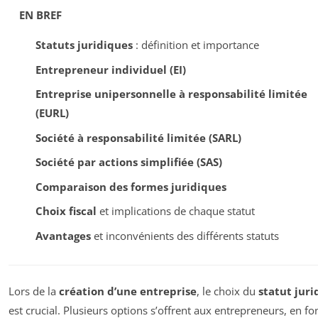
EN BREF
Statuts juridiques
: définition et importance
Entrepreneur individuel (EI)
Entreprise unipersonnelle à responsabilité limitée
(EURL)
Société à responsabilité limitée (SARL)
Société par actions simplifiée (SAS)
Comparaison des formes juridiques
Choix fiscal
et implications de chaque statut
Avantages
et inconvénients des différents statuts
Lors de la
création d’une entreprise
, le choix du
statut juri
est crucial. Plusieurs options s’offrent aux entrepreneurs, en fo