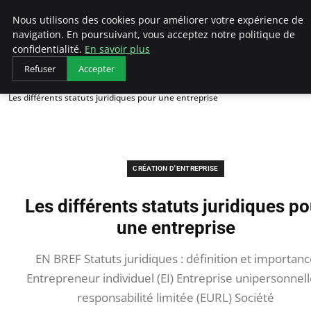
LECFCM
Nous utilisons des cookies pour améliorer votre expérience de
navigation. En poursuivant, vous acceptez notre politique de
confidentialité.
En savoir plus
Refuser
Accepter
Accueil
Création d'entreprise
Les différents statuts juridiques pour une entreprise
CRÉATION D'ENTREPRISE
Les différents statuts juridiques po
une entreprise
EN BREF Statuts juridiques : définition et importanc
Entrepreneur individuel (EI) Entreprise unipersonnell
responsabilité limitée (EURL) Société