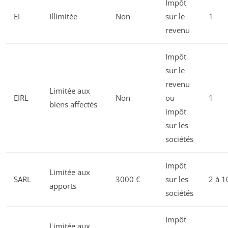
Impôt
EI
Illimitée
Non
sur le
1
revenu
Impôt
sur le
revenu
Limitée aux
EIRL
Non
ou
1
biens affectés
impôt
sur les
sociétés
Impôt
Limitée aux
SARL
3000 €
sur les
2 à 1
apports
sociétés
Impôt
Limitée aux