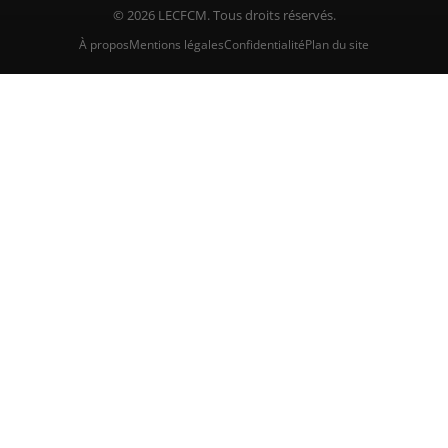
© 2026 LECFCM. Tous droits réservés.
À propos
Mentions légales
Confidentialité
Plan du site