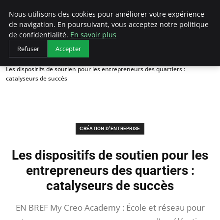
LECFCM
Nous utilisons des cookies pour améliorer votre expérience
de navigation. En poursuivant, vous acceptez notre politique
de confidentialité.
En savoir plus
Refuser
Accepter
Accueil
Création d'entreprise
Les dispositifs de soutien pour les entrepreneurs des quartiers :
catalyseurs de succès
CRÉATION D'ENTREPRISE
Les dispositifs de soutien pour les
entrepreneurs des quartiers :
catalyseurs de succès
EN BREF My Creo Academy : École et réseau pour