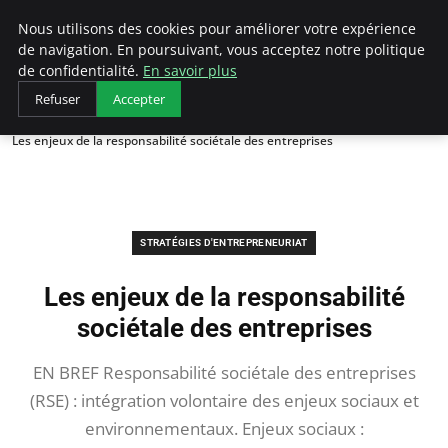
LECFCM
Nous utilisons des cookies pour améliorer votre expérience
de navigation. En poursuivant, vous acceptez notre politique
de confidentialité.
En savoir plus
Refuser
Accepter
Accueil
Stratégies d'entrepreneuriat
Les enjeux de la responsabilité sociétale des entreprises
STRATÉGIES D'ENTREPRENEURIAT
Les enjeux de la responsabilité
sociétale des entreprises
EN BREF Responsabilité sociétale des entreprises
(RSE) : intégration volontaire des enjeux sociaux et
environnementaux. Enjeux sociaux :