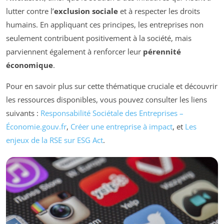
lutter contre l’
exclusion sociale
et à respecter les droits
humains. En appliquant ces principes, les entreprises non
seulement contribuent positivement à la société, mais
parviennent également à renforcer leur
pérennité
économique
.
Pour en savoir plus sur cette thématique cruciale et découvrir
les ressources disponibles, vous pouvez consulter les liens
suivants :
Responsabilité Sociétale des Entreprises –
Économie.gouv.fr
,
Créer une entreprise à impact
, et
Les
enjeux de la RSE sur ESG Act
.