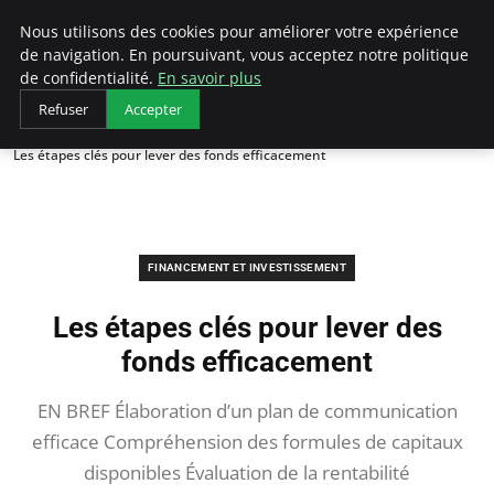
LECFCM
Nous utilisons des cookies pour améliorer votre expérience
de navigation. En poursuivant, vous acceptez notre politique
de confidentialité.
En savoir plus
Refuser
Accepter
Accueil
Financement et investissement
Les étapes clés pour lever des fonds efficacement
FINANCEMENT ET INVESTISSEMENT
Les étapes clés pour lever des
fonds efficacement
EN BREF Élaboration d’un plan de communication
efficace Compréhension des formules de capitaux
disponibles Évaluation de la rentabilité