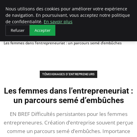
LECFCM
Nous utilisons des cookies pour améliorer votre expérience
de navigation. En poursuivant, vous acceptez notre politique
de confidentialité.
En savoir plus
Refuser
Accepter
Accueil
Témoignages d'entrepreneurs
Les femmes dans l’entrepreneuriat : un parcours semé d’embûches
TÉMOIGNAGES D'ENTREPRENEURS
Les femmes dans l’entrepreneuriat :
un parcours semé d’embûches
EN BREF Difficultés persistantes pour les femmes
entrepreneures. Création d’entreprise souvent perçue
comme un parcours semé d’embûches. Importance