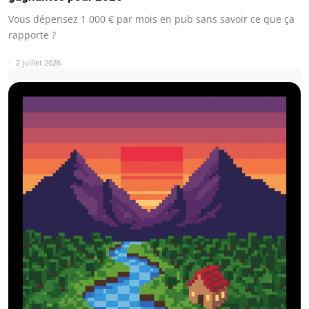
Vous dépensez 1 000 € par mois en pub sans savoir ce que ça
rapporte ?
2 juillet 2026