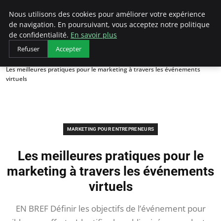
LECFCM
Nous utilisons des cookies pour améliorer votre expérience
de navigation. En poursuivant, vous acceptez notre politique
de confidentialité.
En savoir plus
Refuser
Accepter
Accueil
Marketing pour entrepreneurs
Les meilleures pratiques pour le marketing à travers les événements
virtuels
MARKETING POUR ENTREPRENEURS
Les meilleures pratiques pour le
marketing à travers les événements
virtuels
EN BREF Définir les objectifs de l’événement pour