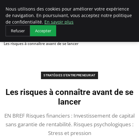
LECFCM
Nous utilisons des cookies pour améliorer votre expérience
de navigation. En poursuivant, vous acceptez notre politique
de confidentialité.
En savoir plus
Refuser
Accepter
Accueil
Stratégies d'entrepreneuriat
Les risques à connaître avant de se lancer
STRATÉGIES D'ENTREPRENEURIAT
Les risques à connaître avant de se
lancer
EN BREF Risques financiers : Investissement de capital
sans garantie de rentabilité. Risques psychologiques :
Stress et pression