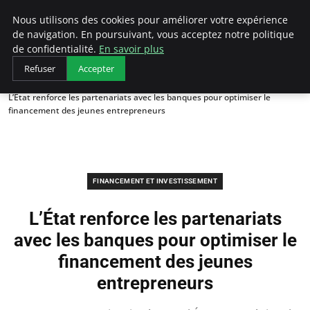
LECFCM
Nous utilisons des cookies pour améliorer votre expérience
de navigation. En poursuivant, vous acceptez notre politique
de confidentialité.
En savoir plus
Refuser
Accepter
Accueil
Financement et investissement
L’État renforce les partenariats avec les banques pour optimiser le
financement des jeunes entrepreneurs
FINANCEMENT ET INVESTISSEMENT
L’État renforce les partenariats
avec les banques pour optimiser le
financement des jeunes
entrepreneurs