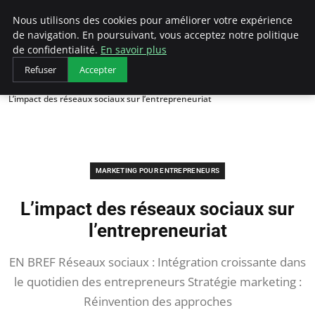
LECFCM
Nous utilisons des cookies pour améliorer votre expérience
de navigation. En poursuivant, vous acceptez notre politique
de confidentialité.
En savoir plus
Refuser
Accepter
Accueil
Marketing pour entrepreneurs
L’impact des réseaux sociaux sur l’entrepreneuriat
MARKETING POUR ENTREPRENEURS
L’impact des réseaux sociaux sur
l’entrepreneuriat
EN BREF Réseaux sociaux : Intégration croissante dans
le quotidien des entrepreneurs Stratégie marketing :
Réinvention des approches