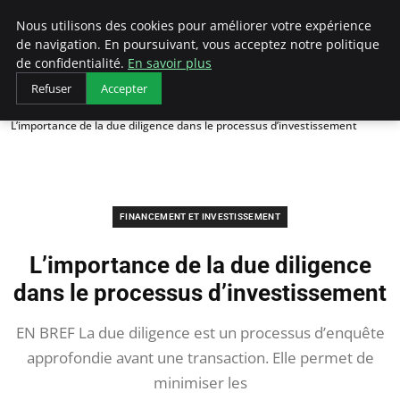
LECFCM
Nous utilisons des cookies pour améliorer votre expérience
de navigation. En poursuivant, vous acceptez notre politique
de confidentialité.
En savoir plus
Refuser
Accepter
Accueil
Financement et investissement
L’importance de la due diligence dans le processus d’investissement
FINANCEMENT ET INVESTISSEMENT
L’importance de la due diligence
dans le processus d’investissement
EN BREF La due diligence est un processus d’enquête
approfondie avant une transaction. Elle permet de
minimiser les