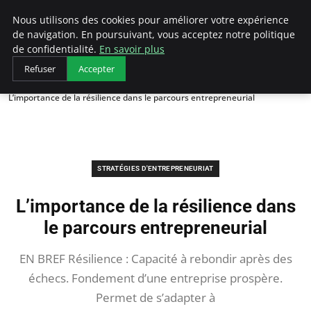
LECFCM
Nous utilisons des cookies pour améliorer votre expérience
de navigation. En poursuivant, vous acceptez notre politique
de confidentialité.
En savoir plus
Refuser
Accepter
Accueil
Stratégies d'entrepreneuriat
L’importance de la résilience dans le parcours entrepreneurial
STRATÉGIES D'ENTREPRENEURIAT
L’importance de la résilience dans
le parcours entrepreneurial
EN BREF Résilience : Capacité à rebondir après des
échecs. Fondement d’une entreprise prospère.
Permet de s’adapter à