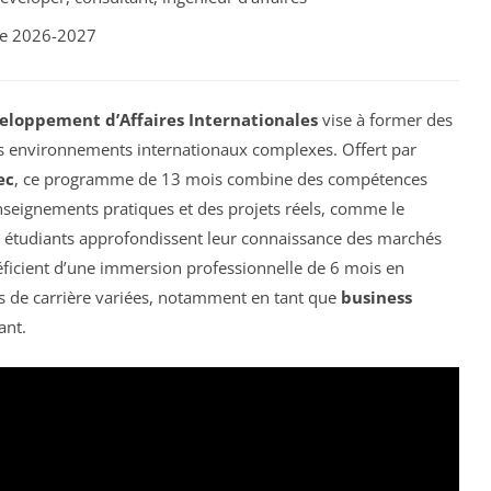
ue 2026-2027
veloppement d’Affaires Internationales
vise à former des
s environnements internationaux complexes. Offert par
ec
, ce programme de 13 mois combine des compétences
nseignements pratiques et des projets réels, comme le
s étudiants approfondissent leur connaissance des marchés
néficient d’une immersion professionnelle de 6 mois en
s de carrière variées, notamment en tant que
business
ant.