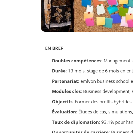
EN BREF
Doubles compétences
: Management s
Durée
: 13 mois, stage de 6 mois en ent
Partenariat
: emlyon business school e
Modules clés
: Business development, st
Objectifs
: Former des profils hybride
Évaluation
: Études de cas, simulation
Taux de diplomation
: 93,1% pour l’
Opportunités de carrière
: Business d