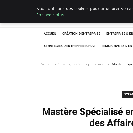
Nous utilisons des cookies pour améliorer votre 
LECFCM
En savoir plus
ACCUEIL
CRÉATION D'ENTREPRISE
ENTREPRISE & E
STRATÉGIES D'ENTREPRENEURIAT
TÉMOIGNAGES D'EN
Accueil
Stratégies d'entrepreneuriat
Mastère Spéc
STRA
Mastère Spécialisé e
des Affair