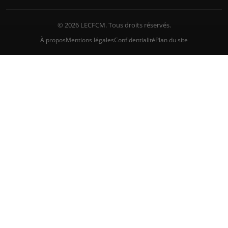
© 2026 LECFCM. Tous droits réservés.
À propos
Mentions légales
Confidentialité
Plan du site