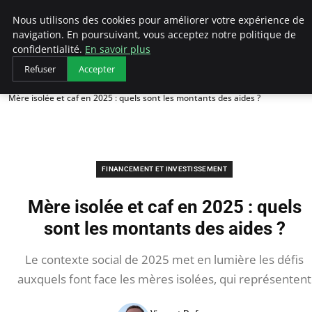
LECFCM
Nous utilisons des cookies pour améliorer votre expérience de
navigation. En poursuivant, vous acceptez notre politique de
confidentialité.
En savoir plus
Refuser
Accepter
Accueil
Financement et investissement
Mère isolée et caf en 2025 : quels sont les montants des aides ?
FINANCEMENT ET INVESTISSEMENT
Mère isolée et caf en 2025 : quels
sont les montants des aides ?
Le contexte social de 2025 met en lumière les défis
auxquels font face les mères isolées, qui représentent