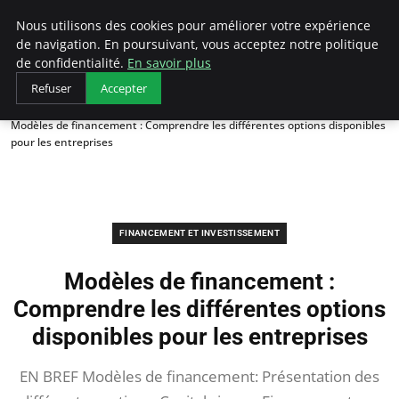
LECFCM
Nous utilisons des cookies pour améliorer votre expérience
de navigation. En poursuivant, vous acceptez notre politique
de confidentialité.
En savoir plus
Refuser
Accepter
Accueil
Financement et investissement
Modèles de financement : Comprendre les différentes options disponibles
pour les entreprises
FINANCEMENT ET INVESTISSEMENT
Modèles de financement :
Comprendre les différentes options
disponibles pour les entreprises
EN BREF Modèles de financement: Présentation des