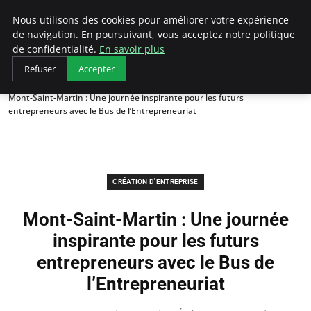
LECFCM
Nous utilisons des cookies pour améliorer votre expérience
de navigation. En poursuivant, vous acceptez notre politique
de confidentialité.
En savoir plus
Refuser
Accepter
Accueil
Création d'entreprise
Mont-Saint-Martin : Une journée inspirante pour les futurs
entrepreneurs avec le Bus de l’Entrepreneuriat
CRÉATION D'ENTREPRISE
Mont-Saint-Martin : Une journée
inspirante pour les futurs
entrepreneurs avec le Bus de
l’Entrepreneuriat