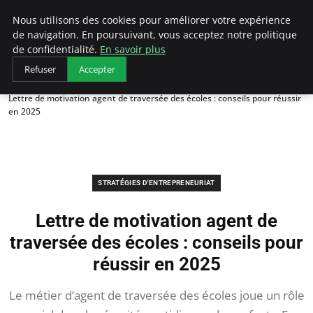
LECFCM
Nous utilisons des cookies pour améliorer votre expérience
de navigation. En poursuivant, vous acceptez notre politique
de confidentialité.
En savoir plus
Refuser
Accepter
Accueil
Stratégies d'entrepreneuriat
Lettre de motivation agent de traversée des écoles : conseils pour réussir
en 2025
STRATÉGIES D'ENTREPRENEURIAT
Lettre de motivation agent de
traversée des écoles : conseils pour
réussir en 2025
Le métier d’agent de traversée des écoles joue un rôle