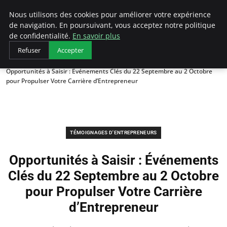
LECFCM
Nous utilisons des cookies pour améliorer votre expérience
de navigation. En poursuivant, vous acceptez notre politique
de confidentialité.
En savoir plus
Refuser
Accepter
Accueil
Témoignages d'entrepreneurs
Opportunités à Saisir : Événements Clés du 22 Septembre au 2 Octobre
pour Propulser Votre Carrière d’Entrepreneur
TÉMOIGNAGES D'ENTREPRENEURS
Opportunités à Saisir : Événements
Clés du 22 Septembre au 2 Octobre
pour Propulser Votre Carrière
d’Entrepreneur