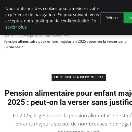
LECFCM
Nous utilisons des cookies pour améliorer votre
expérience de navigation. En poursuivant, vous
Refuser
A
acceptez notre politique de confidentialité.
En
savoir plus
Accueil
Entreprise & Entrepreneuriat
Pension alimentaire pour enfant majeur en 2025 : peut-on la verser sans
justificatif ?
ENTREPRISE & ENTREPRENEURIAT
Pension alimentaire pour enfant maj
2025 : peut-on la verser sans justific
En 2025, la gestion de la pension alimentaire destin
enfants majeurs suscite de nombreuses interrogat
notamment quant