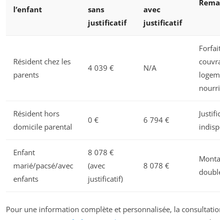
Rema
l’enfant
sans
avec
justificatif
justificatif
Forfai
Résident chez les
couvr
4 039 €
N/A
parents
logem
nourri
Résident hors
Justifi
0 €
6 794 €
domicile parental
indis
Enfant
8 078 €
Monta
marié/pacsé/avec
(avec
8 078 €
doubl
enfants
justificatif)
Pour une information complète et personnalisée, la consultatio