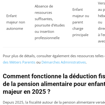
Ver
Absence de
Enfant
au p
ressources
Enfant
majeur ou
héb
suffisantes,
majeur non
parent
ou
poursuite d’études
autonome
charge
dir
ou insertion
principale
à l’
professionnelle
avec
Pour plus de détails, consulter également des ressources telle
des Métiers Parentis
ou
Démarches Administratives
.
Comment fonctionne la déduction fi
de la pension alimentaire pour enfan
majeur en 2025 ?
Depuis 2025, la fiscalité autour de la pension alimentaire versé