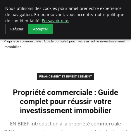
LECFCM
Nous utilisons des cookies pour améliorer votre expérience
de navigation. En poursuivant, vous acceptez notre politique
de confidentialité.
En savoir plus
Refuser
Accepter
Accueil
Financement et investissement
Propriété commerciale : Guide complet pour réussir votre investissement
immobilier
FINANCEMENT ET INVESTISSEMENT
Propriété commerciale : Guide
complet pour réussir votre
investissement immobilier
EN BREF Introduction à la propriété commerciale