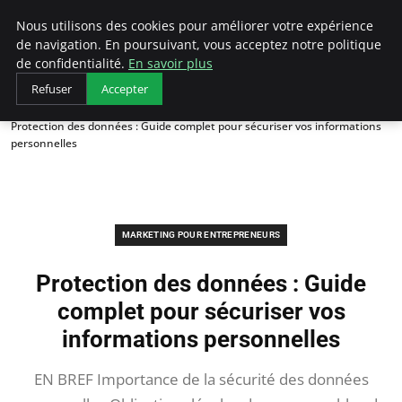
LECFCM
Nous utilisons des cookies pour améliorer votre expérience
de navigation. En poursuivant, vous acceptez notre politique
de confidentialité.
En savoir plus
Refuser
Accepter
Accueil
Marketing pour entrepreneurs
Protection des données : Guide complet pour sécuriser vos informations
personnelles
MARKETING POUR ENTREPRENEURS
Protection des données : Guide
complet pour sécuriser vos
informations personnelles
EN BREF Importance de la sécurité des données