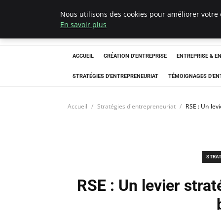
Nous utilisons des cookies pour améliorer votre 
LECFCM
En savoir plus
ACCUEIL
CRÉATION D'ENTREPRISE
ENTREPRISE & E
STRATÉGIES D'ENTREPRENEURIAT
TÉMOIGNAGES D'EN
Accueil
Stratégies d'entrepreneuriat
RSE : Un lev
STRA
RSE : Un levier stra