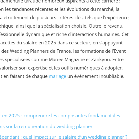
damentale taraude nombreux aspirants à cette carrière :
on les tendances récentes et les évolutions du marché, la
troitement de plusieurs critères clés, tels que l’expérience,
phique, ainsi que la spécialisation choisie. Outre le revenu,
essionnelle dynamique et riche d’interactions humaines. Cet
 facettes du salaire en 2025 dans ce secteur, en s’appuyant
 des Wedding Planners de France, les formations de l’Event
es spécialisées comme Mariée Magazine et Zankyou. Entre
valoriser son expertise et les outils numériques à adopter,
t en faisant de chaque
mariage
un événement inoubliable.
er en 2025 : comprendre les composantes fondamentales
ions sur la rémunération du wedding planner
ndépendant : quel impact sur le salaire d’un wedding planner ?