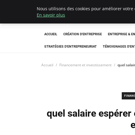
Nous utilisons des cookies pour améliorer votre 
LECFCM
En savoir plus
ACCUEIL
CRÉATION D'ENTREPRISE
ENTREPRISE & E
STRATÉGIES D'ENTREPRENEURIAT
TÉMOIGNAGES D'EN
Accueil
Financement et investissement
quel sala
FINAN
quel salaire espérer
e