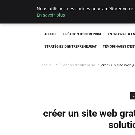
Nous utilisons des cookies pour améliorer votre 
LECFCM
En savoir plus
ACCUEIL
CRÉATION D'ENTREPRISE
ENTREPRISE & E
STRATÉGIES D'ENTREPRENEURIAT
TÉMOIGNAGES D'EN
Accueil
Création d'entreprise
créer un site web g
C
créer un site web grat
solut