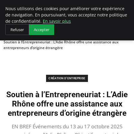
LECFCM
Nous utilisons des cookies pour améliorer votre expérience
de navigation. En poursuivant, vous acceptez notre politique
de confidentialité.
En savoir plus
Refuser
Accepter
Accueil
Création d'entreprise
Soutien à l’Entrepreneuriat : L’Adie Rhône offre une assistance aux
entrepreneurs d’origine étrangère
CRÉATION D'ENTREPRISE
Soutien à l’Entrepreneuriat : L’Adie
Rhône offre une assistance aux
entrepreneurs d’origine étrangère
EN BREF Événements du 13 au 17 octobre 2025