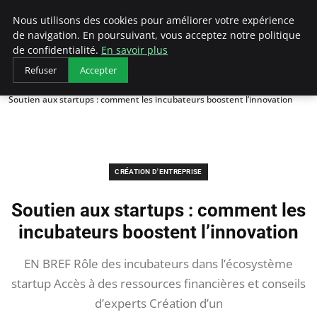
LECFCM
Nous utilisons des cookies pour améliorer votre expérience
de navigation. En poursuivant, vous acceptez notre politique
de confidentialité.
En savoir plus
Refuser
Accepter
Accueil
Création d'entreprise
Soutien aux startups : comment les incubateurs boostent l’innovation
CRÉATION D'ENTREPRISE
Soutien aux startups : comment les
incubateurs boostent l’innovation
EN BREF Rôle des incubateurs dans l’écosystème
startup Accès à des ressources financières et conseils
d’experts Création d’un