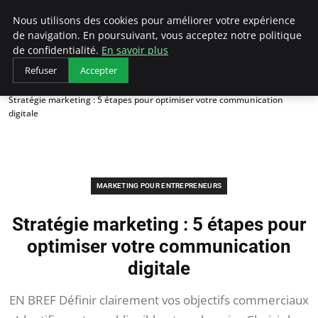
LECFCM
Nous utilisons des cookies pour améliorer votre expérience
de navigation. En poursuivant, vous acceptez notre politique
de confidentialité.
En savoir plus
Refuser
Accepter
Accueil
Marketing pour entrepreneurs
Stratégie marketing : 5 étapes pour optimiser votre communication
digitale
MARKETING POUR ENTREPRENEURS
Stratégie marketing : 5 étapes pour
optimiser votre communication
digitale
EN BREF Définir clairement vos objectifs commerciaux