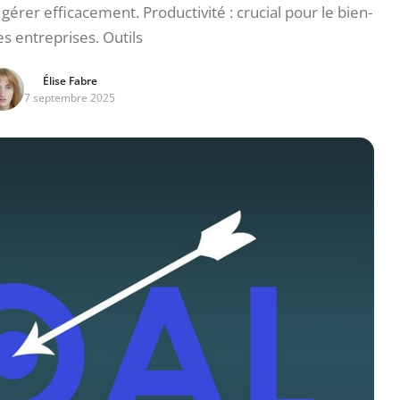
rer efficacement. Productivité : crucial pour le bien-
es entreprises. Outils
Élise Fabre
7 septembre 2025