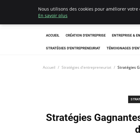
Nous utilisons des cookies pour améliorer votre 
LECFCM
En savoir plus
ACCUEIL
CRÉATION D'ENTREPRISE
ENTREPRISE & E
STRATÉGIES D'ENTREPRENEURIAT
TÉMOIGNAGES D'EN
Accueil
Stratégies d'entrepreneuriat
Stratégies 
STRA
Stratégies Gagnantes