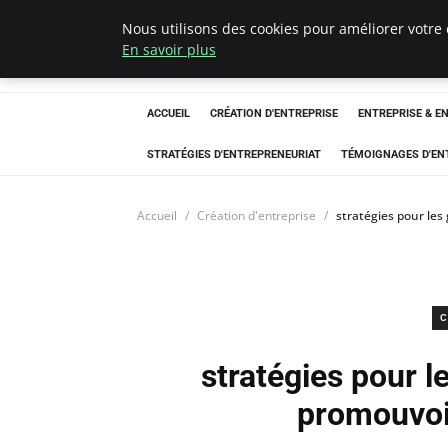
Nous utilisons des cookies pour améliorer votre 
LECFCM
En savoir plus
ACCUEIL
CRÉATION D'ENTREPRISE
ENTREPRISE & E
STRATÉGIES D'ENTREPRENEURIAT
TÉMOIGNAGES D'EN
Accueil
Création d'entreprise
stratégies pour le
C
stratégies pour 
promouvoir