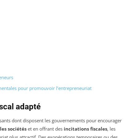
eneurs
mentales pour promouvoir l’entrepreneuriat
scal adapté
puissants dont disposent les gouvernements pour encourager
les sociétés
et en offrant des
incitations fiscales
, les
iat plus attractif. Des exonérations temporaires ou des