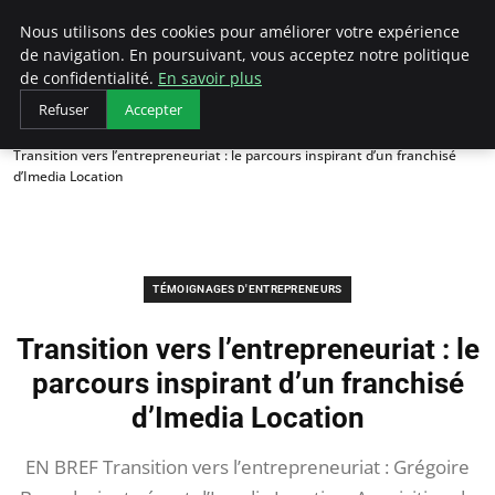
LECFCM
Nous utilisons des cookies pour améliorer votre expérience
de navigation. En poursuivant, vous acceptez notre politique
de confidentialité.
En savoir plus
Refuser
Accepter
Accueil
Témoignages d'entrepreneurs
Transition vers l’entrepreneuriat : le parcours inspirant d’un franchisé
d’Imedia Location
TÉMOIGNAGES D'ENTREPRENEURS
Transition vers l’entrepreneuriat : le
parcours inspirant d’un franchisé
d’Imedia Location
EN BREF Transition vers l’entrepreneuriat : Grégoire