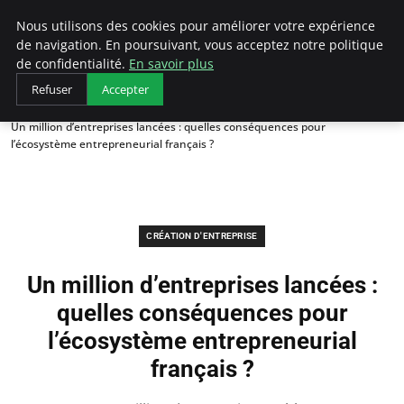
LECFCM
Nous utilisons des cookies pour améliorer votre expérience
de navigation. En poursuivant, vous acceptez notre politique
de confidentialité.
En savoir plus
Refuser
Accepter
Accueil
Création d'entreprise
Un million d’entreprises lancées : quelles conséquences pour
l’écosystème entrepreneurial français ?
CRÉATION D'ENTREPRISE
Un million d’entreprises lancées :
quelles conséquences pour
l’écosystème entrepreneurial
français ?