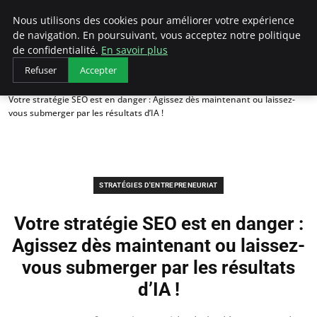
LECFCM
Nous utilisons des cookies pour améliorer votre expérience
de navigation. En poursuivant, vous acceptez notre politique
de confidentialité.
En savoir plus
Refuser
Accepter
Accueil
Stratégies d'entrepreneuriat
Votre stratégie SEO est en danger : Agissez dès maintenant ou laissez-
vous submerger par les résultats d’IA !
STRATÉGIES D'ENTREPRENEURIAT
Votre stratégie SEO est en danger :
Agissez dès maintenant ou laissez-
vous submerger par les résultats
d’IA !