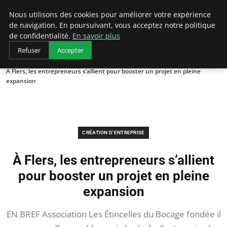
LECFCM
Nous utilisons des cookies pour améliorer votre expérience
de navigation. En poursuivant, vous acceptez notre politique
de confidentialité.
En savoir plus
Refuser
Accepter
Accueil
Création d'entreprise
À Flers, les entrepreneurs s’allient pour booster un projet en pleine
expansion
CRÉATION D'ENTREPRISE
À Flers, les entrepreneurs s’allient
pour booster un projet en pleine
expansion
EN BREF Association Les Étincelles du Bocage fondée il