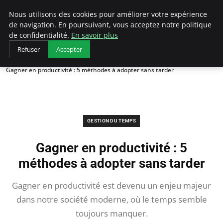
LECFCM
Nous utilisons des cookies pour améliorer votre expérience
de navigation. En poursuivant, vous acceptez notre politique
de confidentialité.
En savoir plus
Refuser
Accepter
Accueil
Gestion du temps
Gagner en productivité : 5 méthodes à adopter sans tarder
GESTION DU TEMPS
Gagner en productivité : 5
méthodes à adopter sans tarder
Gagner en productivité est devenu un enjeu majeur
dans notre société moderne, où le temps semble
toujours manquer.