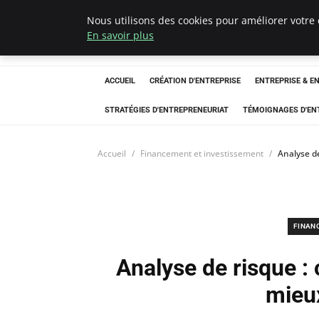
Nous utilisons des cookies pour améliorer votre 
LECFCM
En savoir plus
ACCUEIL
CRÉATION D'ENTREPRISE
ENTREPRISE & E
STRATÉGIES D'ENTREPRENEURIAT
TÉMOIGNAGES D'EN
Accueil
Financement et investissement
Analyse d
FINAN
Analyse de risque :
mieu