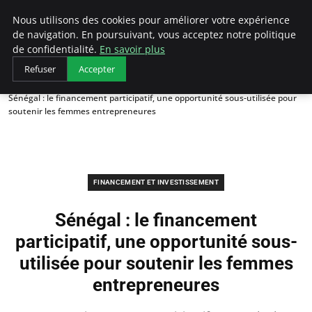
LECFCM
Nous utilisons des cookies pour améliorer votre expérience
de navigation. En poursuivant, vous acceptez notre politique
de confidentialité.
En savoir plus
Refuser
Accepter
Accueil
Financement et investissement
Sénégal : le financement participatif, une opportunité sous-utilisée pour
soutenir les femmes entrepreneures
FINANCEMENT ET INVESTISSEMENT
Sénégal : le financement
participatif, une opportunité sous-
utilisée pour soutenir les femmes
entrepreneures