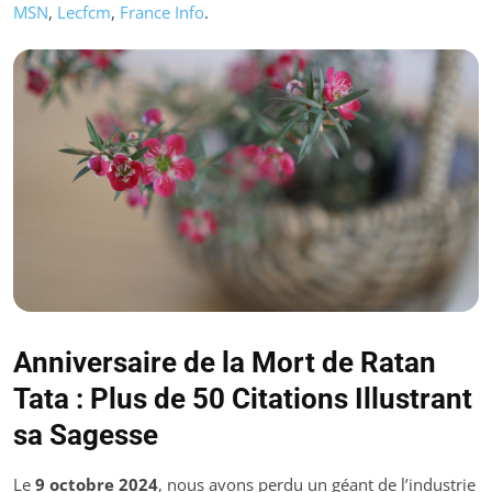
MSN
,
Lecfcm
,
France Info
.
Anniversaire de la Mort de Ratan
Tata : Plus de 50 Citations Illustrant
sa Sagesse
Le
9 octobre 2024
, nous avons perdu un géant de l’industrie