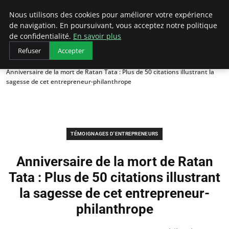
LECFCM
Nous utilisons des cookies pour améliorer votre expérience
de navigation. En poursuivant, vous acceptez notre politique
de confidentialité.
En savoir plus
Refuser
Accepter
Accueil
Témoignages d'entrepreneurs
Anniversaire de la mort de Ratan Tata : Plus de 50 citations illustrant la
sagesse de cet entrepreneur-philanthrope
TÉMOIGNAGES D'ENTREPRENEURS
Anniversaire de la mort de Ratan
Tata : Plus de 50 citations illustrant
la sagesse de cet entrepreneur-
philanthrope