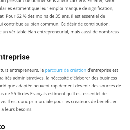
in pressant de donner sens à leur carrière. En effet, selon
alariés estiment que leur emploi manque de signification,
t. Pour 62 % des moins de 35 ans, il est essentiel de
qui contribue au bien commun. Ce désir de contribution,
e un véritable élan entrepreneurial, mais aussi de nombreux
entreprise
uturs entrepreneurs, le
parcours de création
d’entreprise est
ités administratives, la nécessité d’élaborer des business
juridique adaptée peuvent rapidement devenir des sources de
s de 55 % des Français estiment qu’il est essentiel de
tive. Il est donc primordiale pour les créateurs de bénéficier
 à leurs besoins.
to