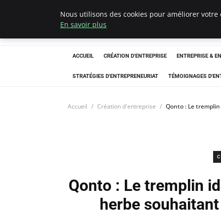
Nous utilisons des cookies pour améliorer votre 
LECFCM
En savoir plus
ACCUEIL
CRÉATION D'ENTREPRISE
ENTREPRISE & E
STRATÉGIES D'ENTREPRENEURIAT
TÉMOIGNAGES D'EN
Accueil
Création d'entreprise
Qonto : Le tremplin
C
Qonto : Le tremplin i
herbe souhaitant 