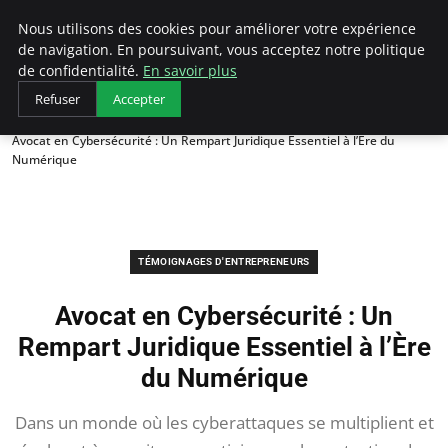
LECFCM
Nous utilisons des cookies pour améliorer votre expérience
de navigation. En poursuivant, vous acceptez notre politique
de confidentialité.
En savoir plus
Refuser
Accepter
Accueil
Témoignages d'entrepreneurs
Avocat en Cybersécurité : Un Rempart Juridique Essentiel à l’Ère du
Numérique
TÉMOIGNAGES D'ENTREPRENEURS
Avocat en Cybersécurité : Un
Rempart Juridique Essentiel à l’Ère
du Numérique
Dans un monde où les cyberattaques se multiplient et