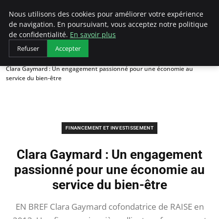
LECFCM
Nous utilisons des cookies pour améliorer votre expérience
de navigation. En poursuivant, vous acceptez notre politique
de confidentialité.
En savoir plus
Refuser
Accepter
Accueil
Financement et investissement
Clara Gaymard : Un engagement passionné pour une économie au
service du bien-être
FINANCEMENT ET INVESTISSEMENT
Clara Gaymard : Un engagement
passionné pour une économie au
service du bien-être
EN BREF Clara Gaymard cofondatrice de RAISE en