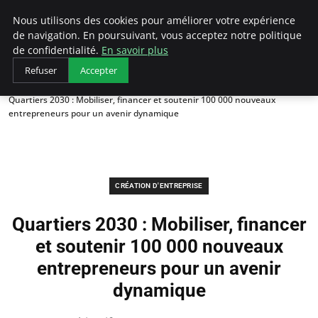
LECFCM
Nous utilisons des cookies pour améliorer votre expérience
de navigation. En poursuivant, vous acceptez notre politique
de confidentialité.
En savoir plus
Refuser
Accepter
Accueil
Création d'entreprise
Quartiers 2030 : Mobiliser, financer et soutenir 100 000 nouveaux
entrepreneurs pour un avenir dynamique
CRÉATION D'ENTREPRISE
Quartiers 2030 : Mobiliser, financer
et soutenir 100 000 nouveaux
entrepreneurs pour un avenir
dynamique