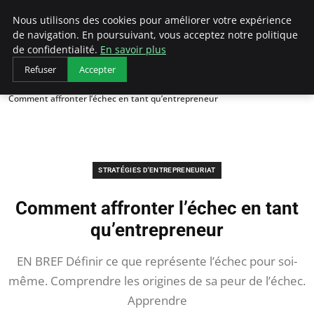
LECFCM
Nous utilisons des cookies pour améliorer votre expérience
de navigation. En poursuivant, vous acceptez notre politique
de confidentialité.
En savoir plus
Refuser
Accepter
Accueil
Stratégies d'entrepreneuriat
Comment affronter l’échec en tant qu’entrepreneur
STRATÉGIES D'ENTREPRENEURIAT
Comment affronter l’échec en tant
qu’entrepreneur
EN BREF Définir ce que représente l’échec pour soi-
même. Comprendre les origines de sa peur de l’échec.
Apprendre