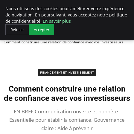
LECFCM
Nous utilisons des cookies pour améliorer votre expérience
de navigation. En poursuivant, vous acceptez notre politique
de confidentialité.
En savoir plus
Refuser
Accepter
Accueil
Financement et investissement
Comment construire une relation de confiance avec vos investisseurs
FINANCEMENT ET INVESTISSEMENT
Comment construire une relation
de confiance avec vos investisseurs
EN BREF Communication ouverte et honnête :
Essentielle pour établir la confiance. Gouvernance
claire : Aide à prévenir