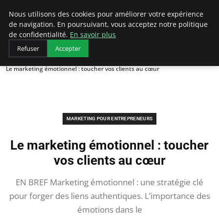
LECFCM
Nous utilisons des cookies pour améliorer votre expérience
de navigation. En poursuivant, vous acceptez notre politique
de confidentialité.
En savoir plus
Refuser
Accepter
Accueil
Marketing pour entrepreneurs
Le marketing émotionnel : toucher vos clients au cœur
MARKETING POUR ENTREPRENEURS
Le marketing émotionnel : toucher
vos clients au cœur
EN BREF Marketing émotionnel : une stratégie clé
pour forger des liens authentiques. L’importance des
émotions dans le