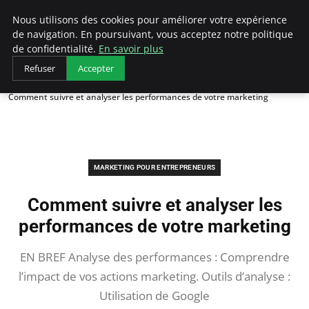
LECFCM
Nous utilisons des cookies pour améliorer votre expérience
de navigation. En poursuivant, vous acceptez notre politique
de confidentialité.
En savoir plus
Refuser
Accepter
Accueil
Marketing pour entrepreneurs
Comment suivre et analyser les performances de votre marketing
MARKETING POUR ENTREPRENEURS
Comment suivre et analyser les
performances de votre marketing
EN BREF Analyse des performances : Comprendre
l’impact de vos actions marketing. Outils d’analyse :
Utilisation de Google