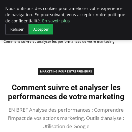
LECFCM
Nous utilisons des cookies pour améliorer votre expérience
de navigation. En poursuivant, vous acceptez notre politique
de confidentialité.
En savoir plus
Refuser
Accepter
Accueil
Marketing pour entrepreneurs
Comment suivre et analyser les performances de votre marketing
MARKETING POUR ENTREPRENEURS
Comment suivre et analyser les
performances de votre marketing
EN BREF Analyse des performances : Comprendre
l’impact de vos actions marketing. Outils d’analyse :
Utilisation de Google