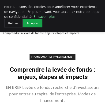
LECFCM
Nous utilisons des cookies pour améliorer votre expérience
de navigation. En poursuivant, vous acceptez notre politique
de confidentialité.
En savoir plus
Refuser
Accepter
Accueil
Financement et investissement
Comprendre la levée de fonds : enjeux, étapes et impacts
FINANCEMENT ET INVESTISSEMENT
Comprendre la levée de fonds :
enjeux, étapes et impacts
EN BREF Levée de fonds : recherche d’investisseurs
pour entrer au capital de l’entreprise. Modes de
financement :