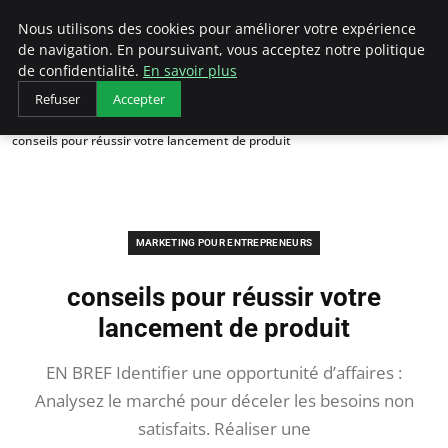
LECFCM
Nous utilisons des cookies pour améliorer votre expérience
de navigation. En poursuivant, vous acceptez notre politique
de confidentialité.
En savoir plus
Refuser
Accepter
Accueil
Marketing pour entrepreneurs
conseils pour réussir votre lancement de produit
MARKETING POUR ENTREPRENEURS
conseils pour réussir votre
lancement de produit
EN BREF Identifier une opportunité d’affaires :
Analysez le marché pour déceler les besoins non
satisfaits. Réaliser une