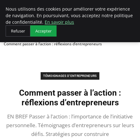
LECFCM
Nous utilisons des cookies pour améliorer votre expérience
de navigation. En poursuivant, vous acceptez notre politique
de confidentialité.
En savoir plus
Refuser
Accepter
Accueil
Témoignages d'entrepreneurs
Comment passer à l’action : réflexions d’entrepreneurs
TÉMOIGNAGES D'ENTREPRENEURS
Comment passer à l’action :
réflexions d’entrepreneurs
EN BREF Passer à l’action : l’importance de l’initiative
personnelle. Témoignages d’entrepreneurs sur leurs
défis. Stratégies pour construire